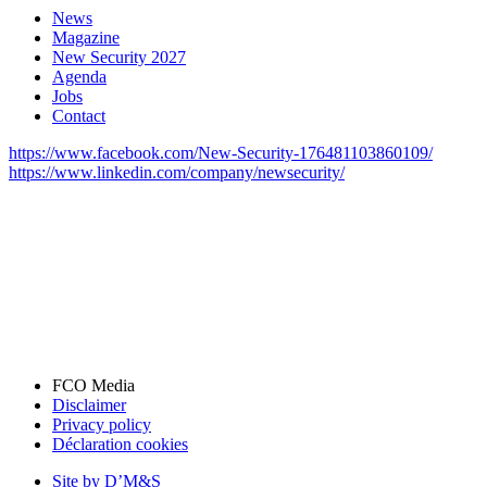
account
News
Magazine
menu
New Security 2027
Agenda
Jobs
Contact
https://www.facebook.com/New-Security-176481103860109/
https://www.linkedin.com/company/newsecurity/
FCO Media
Disclaimer
Bottom
Privacy policy
menu
Déclaration cookies
Site by D’M&S