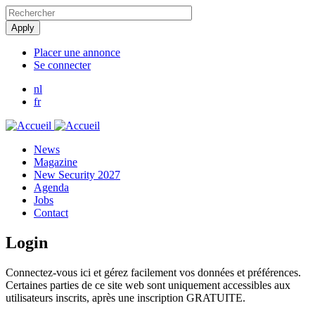
Aller
au
contenu
principal
Placer une annonce
Se connecter
User
account
nl
fr
menu
News
Magazine
New Security 2027
Agenda
Jobs
Contact
Login
Connectez-vous ici et gérez facilement vos données et préférences.
Certaines parties de ce site web sont uniquement accessibles aux
utilisateurs inscrits, après une inscription GRATUITE.