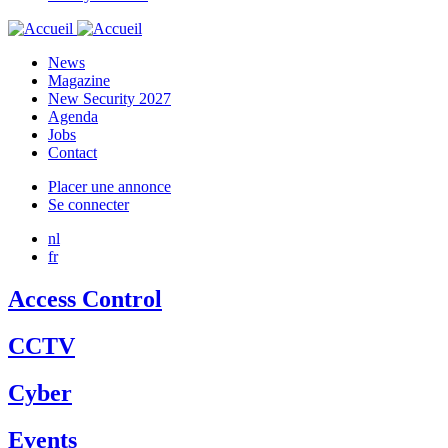
DMS
menu
News
Magazine
New Security 2027
Agenda
Jobs
Contact
Placer une annonce
Se connecter
User
account
nl
fr
menu
reference
Access Control
CCTV
Cyber
Events